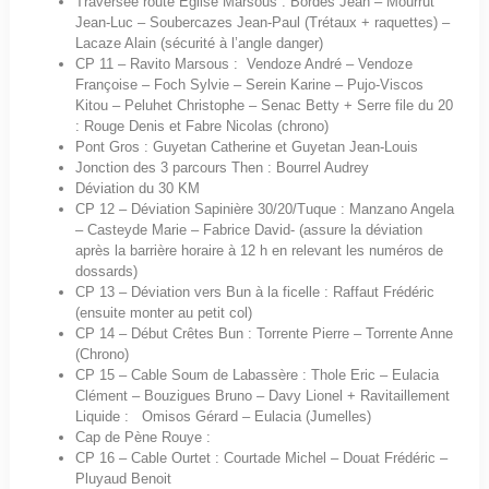
Traversée route Eglise Marsous : Bordes Jean – Mourrut
Jean-Luc – Soubercazes Jean-Paul (Trétaux + raquettes) –
Lacaze Alain (sécurité à l’angle danger)
CP 11 – Ravito Marsous : Vendoze André – Vendoze
Françoise – Foch Sylvie – Serein Karine – Pujo-Viscos
Kitou – Peluhet Christophe – Senac Betty + Serre file du 20
: Rouge Denis et Fabre Nicolas (chrono)
Pont Gros : Guyetan Catherine et Guyetan Jean-Louis
Jonction des 3 parcours Then : Bourrel Audrey
Déviation du 30 KM
CP 12 – Déviation Sapinière 30/20/Tuque : Manzano Angela
– Casteyde Marie – Fabrice David- (assure la déviation
après la barrière horaire à 12 h en relevant les numéros de
dossards)
CP 13 – Déviation vers Bun à la ficelle : Raffaut Frédéric
(ensuite monter au petit col)
CP 14 – Début Crêtes Bun : Torrente Pierre – Torrente Anne
(Chrono)
CP 15 – Cable Soum de Labassère : Thole Eric – Eulacia
Clément – Bouzigues Bruno – Davy Lionel + Ravitaillement
Liquide : Omisos Gérard – Eulacia (Jumelles)
Cap de Pène Rouye :
CP 16 – Cable Ourtet : Courtade Michel – Douat Frédéric –
Pluyaud Benoit