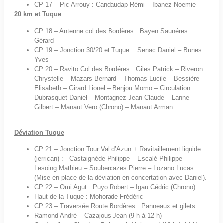
CP 17 – Pic Arrouy : Candaudap Rémi – Ibanez Noemie
20 km et Tuque
CP 18 – Antenne col des Bordères : Bayen Saunéres
Gérard
CP 19 – Jonction 30/20 et Tuque : Senac Daniel – Bunes
Yves
CP 20 – Ravito Col des Bordéres : Giles Patrick – Riveron
Chrystelle – Mazars Bernard – Thomas Lucile – Bessière
Elisabeth – Girard Lionel – Benjou Momo – Circulation :
Dubrasquet Daniel – Montagnez Jean-Claude – Lanne
Gilbert – Manaut Vero (Chrono) – Manaut Arman
Déviation Tuque
CP 21 – Jonction Tour Val d’Azun + Ravitaillement liquide
(jerrican) : Castaignède Philippe – Escalé Philippe –
Lesoing Mathieu – Soubercazes Pierre – Lozano Lucas
(Mise en place de la déviation en concertation avec Daniel).
CP 22 – Omi Agut : Puyo Robert – Igau Cédric (Chrono)
Haut de la Tuque : Mohorade Frédéric
CP 23 – Traversée Route Bordères : Panneaux et gilets
Ramond André – Cazajous Jean (9 h à 12 h)