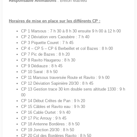
Responsable Animations
: Breton Mathieu
Horaires de mise en place sur les différents CP :
​CP 1 Marsous : 7 h 30 à 8 h 30 ensuite 9 h 00 à 12 h 00
CP 2 Déviation vers Caoubère : 7 h 40
CP 3 Piquette Couret : 7 h 45
CP 4 – CP 5 – CP 6 Berbeillet et col Bazes : 8 h 00
CP 7 Pic de Bazes : 8 h 20
CP 8 Ravito Haugarou : 8 h 30
CP 9 Dédiauze : 8 h 45
CP 10 Sarat : 8 h 50
CP 11 Marsous traversée Route et Ravito : 9 h 00
CP 12 Déviation Sapinière 20/30 : 8 h 45
CP 13 Gestion trace 30 km double sens altitude 1330 : 9 h
00
CP 14 Début Crêtes de Pan : 9 h 20
CP 15 Câbles et Ravito eau : 9 h 30
CP 16 Cable Ourtet : 9 h 40
CP 17 Pic Arrouy : 9 h 45
CP 18 Antenne Bordères : 8 h 50
CP 19 Jonction 20/30 : 8 h 50
CP 20 Col des Bordères Ravito : 8 h 50