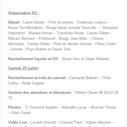
Organisation KV :
Départ
: Lanne Daniel – Pont de pierres : Chaleroux Ludovic –
Route Tech/Bordères : Rouge Denis ensuite Serre file. – Déviation
Arboretum : Manaut Arman – Traversée Route : Lanne Gilbert –
Mazars Bernard – Prédouzet : Bougy Jean-Marc – Cloture
électrique : Carrieu Didier – Pied du dernier ressaut : Pérez Cédric
– Arrivée : Puyo Robert et Saurin Tom
Ravitaillement liquide mi-KV
: Douat Vero et Véper Mélanie
Samedi 25 juillet
:
Ravitaillement arrivée du samedi
: Casteyde Babeth – Thole
Cathy – Rode Virginie
Gestion des abandons et déviations
: Tilloles Olivier 06 59 62 28
75
Photos
: O.Tourisme Argelès – Marsalle Lucas – Bruchot Tristan
– Giles Sarah
Vidéo Live
: Lucardi Vincent – Creuzet Paul – Vignes Maxime –