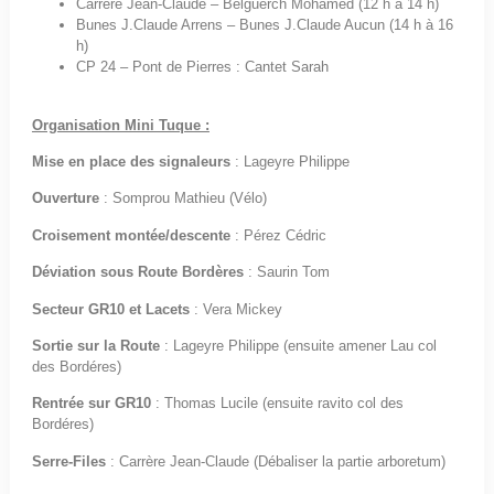
Carrère Jean-Claude – Belguerch Mohamed (12 h à 14 h)
Bunes J.Claude Arrens – Bunes J.Claude Aucun (14 h à 16
h)
CP 24 – Pont de Pierres : Cantet Sarah
Organisation Mini Tuque :
Mise en place des signaleurs
: Lageyre Philippe
Ouverture
: Somprou Mathieu (Vélo)
Croisement montée/descente
: Pérez Cédric
Déviation sous Route Bordères
: Saurin Tom
Secteur GR10 et Lacets
: Vera Mickey
Sortie sur la Route
: Lageyre Philippe (ensuite amener Lau col
des Bordéres)
Rentrée sur GR10
: Thomas Lucile (ensuite ravito col des
Bordéres)
Serre-Files
: Carrère Jean-Claude (Débaliser la partie arboretum)