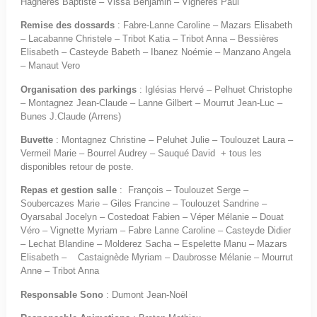
Hagnères Baptiste – Vissa Benjamin – Vignéres Paul
Remise des dossards
: Fabre-Lanne Caroline – Mazars Elisabeth
– Lacabanne Christele – Tribot Katia – Tribot Anna – Bessières
Elisabeth – Casteyde Babeth – Ibanez Noémie – Manzano Angela
– Manaut Vero
Organisation des parkings
: Iglésias Hervé – Pelhuet Christophe
– Montagnez Jean-Claude – Lanne Gilbert – Mourrut Jean-Luc –
Bunes J.Claude (Arrens)
Buvette
: Montagnez Christine – Peluhet Julie – Toulouzet Laura –
Vermeil Marie – Bourrel Audrey – Sauqué David + tous les
disponibles retour de poste.
Repas et gestion salle
: François – Toulouzet Serge –
Soubercazes Marie – Giles Francine – Toulouzet Sandrine –
Oyarsabal Jocelyn – Costedoat Fabien – Véper Mélanie – Douat
Véro – Vignette Myriam – Fabre Lanne Caroline – Casteyde Didier
– Lechat Blandine – Molderez Sacha – Espelette Manu – Mazars
Elisabeth – Castaignède Myriam – Daubrosse Mélanie – Mourrut
Anne – Tribot Anna
Responsable Sono
: Dumont Jean-Noël