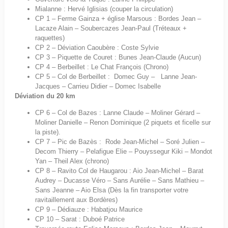
Mialanne : Hervé Iglisias (couper la circulation)
CP 1 – Ferme Gainza + église Marsous : Bordes Jean –
Lacaze Alain – Soubercazes Jean-Paul (Tréteaux +
raquettes)
CP 2 – Déviation Caoubère : Coste Sylvie
CP 3 – Piquette de Couret : Bunes Jean-Claude (Aucun)
CP 4 – Berbeillet : Le Chat François (Chrono)
CP 5 – Col de Berbeillet : Domec Guy – Lanne Jean-
Jacques – Carrieu Didier – Domec Isabelle
Déviation du 20 km
CP 6 – Col de Bazes : Lanne Claude – Moliner Gérard –
Moliner Danielle – Renon Dominique (2 piquets et ficelle sur
la piste).
CP 7 – Pic de Bazès : Rode Jean-Michel – Soré Julien –
Decom Thierry – Pelafigue Elie – Pouyssegur Kiki – Mondot
Yan – Theil Alex (chrono)
CP 8 – Ravito Col de Haugarou : Aio Jean-Michel – Barat
Audrey – Ducasse Véro – Sans Aurélie – Sans Mathieu –
Sans Jeanne – Aio Elsa (Dès la fin transporter votre
ravitaillement aux Bordères)
CP 9 – Dédiauze : Habatjou Maurice
CP 10 – Sarat : Duboé Patrice