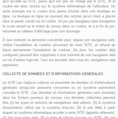
qu’il accède au SITE, parce qu’il est pris en charge par le SITE, et le
cookie est donc stocké sur le système informatique de l’utilisateur. Un
autre exemple est le cookie d’un panier d’achat dans une boutique en
ligne. La boutique en ligne se souvient des articles qu’un client a placés
dans le panier virtuel via un cookie. Un jeu par navigateur peut enregistrer
le score actuel ou le statut du niveau dans un cookie, et à la fin du jeu,
retourner au tableau d’affichage pour son stockage.
À tout moment, la personne concernée peut, depuis son navigateur web,
inhiber l’installation de cookies provenant de notre SITE, et refuser de
façon permanente l’installation de cookies. De plus, les cookies déjà
configurés peuvent être supprimés à tout moment de son navigateur web
ou via d’autres logiciels. Ceci est possible dans tous les navigateurs web
populaires.
COLLECTE DE DONNÉES ET D’INFORMATIONS GÉNÉRALES
Le SITE Les Gabizos collecte un ensemble de données et d’informations
générales lorsqu’une personne concernée ou un système automatisé
consulte le SITE. Ces données et informations générales sont stockées
dans les fichiers journaux du serveur. Les données collectées peuvent
être (1) les types et versions de navigateurs web utilisés, (2) le système
d’exploitation utilisé par le système d’accès, (3) le site Web à partir
duquel un système informatique accède à notre SITE (appelés référents),
(4) les sous-sites web, (5) la date et l’heure d’accès au SITE, (6) une